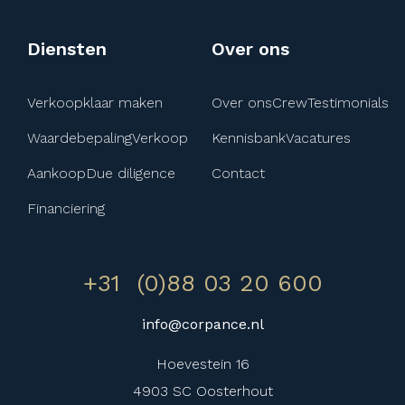
Diensten
Over ons
Verkoopklaar maken
Over ons​
Crew
Testimonials
Waardebepaling
Verkoop
Kennisbank
Vacatures
Aankoop
Due diligence
Contact
Financiering
+31 (0)88 03 20 600
info@corpance.nl
Hoevestein 16
4903 SC Oosterhout